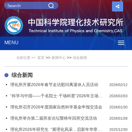
MENU
Togg
>>
>>
当前位置 >>
首页
新闻中心
综合新闻
navig
综合新闻
理化所开展2026年春节走访慰问离退休人员活动
2026/02/12
“科学与中国——千名院士·千场科普”2026年主场系列活动在京启动
2026/02/03
理化所召开2026年度国家自然科学基金申报交流会
2026/01/30
理化所举办第二届所友论坛暨秩年回所交流活动
2026/01/28
理化所2026年研究生 “展理化风采，启新年华章”元旦晚会举办
2025/12/30