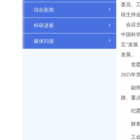
委员、
综合新闻
段主持
会议主
科研进展
中国科学
媒体扫描
五”发
发展。
党委书
2025
副
路、重
纪
财
工