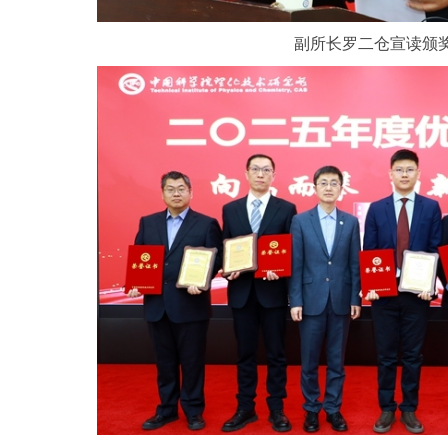
副所长罗二仓宣读颁