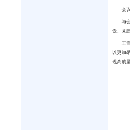
会
与
设、党
王
以更加
现高质