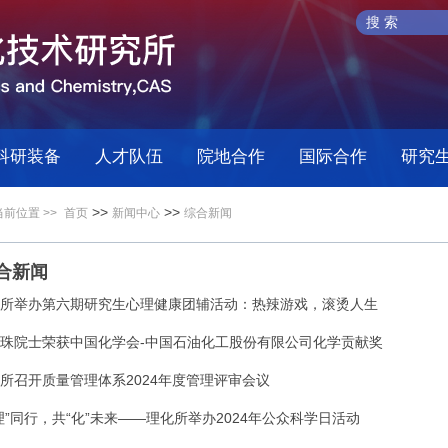
科研装备
人才队伍
院地合作
国际合作
研究
>>
>>
当前位置 >>
首页
新闻中心
综合新闻
合新闻
所举办第六期研究生心理健康团辅活动：热辣游戏，滚烫人生
珠院士荣获中国化学会-中国石油化工股份有限公司化学贡献奖
所召开质量管理体系2024年度管理评审会议
理”同行，共“化”未来——理化所举办2024年公众科学日活动