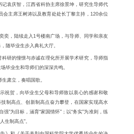
书记袁庆智，江西省科协主席徐景坤，研究生导师代
员会主席王树涛以及教育处处长丁黎主持，120余位
奕奕，陆续走入1号楼南广场，与导师、同学和亲友
路，随毕业生步入典礼大厅。
对科研的憧憬与赤诚在理化所开展学术研究，导师指
在场毕业生和导师们的深深共鸣。
师生肃立，奏唱国歌。
示祝贺，向毕业生父母和导师致以衷心的感谢和敬
科技制高点、创新制高点奋力攀登，在国家实现高水
强”为目标，涵育“家国情怀”；以“务实”为准则，练
“人生制高点”。
公告》和《关于表彰中国科学院大学优秀毕业生的决