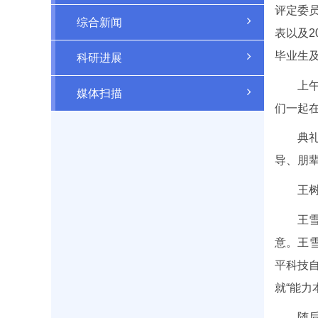
评定委
综合新闻
表以及
毕业生
科研进展
上
媒体扫描
们一起
典
导、朋
王
王
意。王
平科技自
就“能力
随