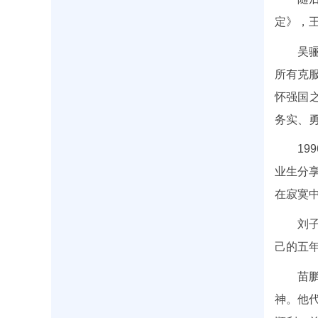
定》，
吴
所有克
怀强国
务实、
1
业生分
在寂寞
刘
己的五
苗
神。他