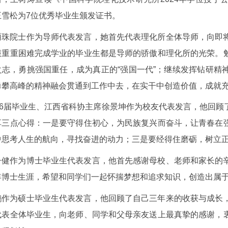
王雪松为7位优秀毕业生颁发证书。
骊珠院士作为导师代表发言，她首先代表理化所全体导师，向即
服重重困难完成学业的毕业生都是导师的骄傲和理化所的光荣。
之志，勇挑强国重任，成为真正的“强国一代”；继续发挥钻研精
勇攀高峰的精神融会贯通到工作中去，在实干中创造价值，成就
996届毕业生、江西省科协主席徐景坤作为校友代表发言，他回
享三点心得：一是要守得住初心，为民族复兴而奋斗，让青春在
中思考人生的航向，寻找奋进的动力；三是要经得住磨砺，树立
子健作为博士毕业生代表发言，他首先感谢母校、老师和家长的
年博士生涯，希望和同学们一起怀揣梦想和追求知识，创造出属
鹏作为硕士毕业生代表发言，他回顾了自己三年来的收获与成长
代表全体毕业生，向老师、同学和父母亲友送上最真挚的感谢，