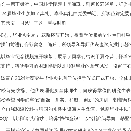
员会主席王树涛，中国科学院院士吴骊珠，副所长郭晓勇，纪委
2024届毕业生参加了典礼。毕业典礼由党委书记、所学位评定委
及其亲友一同见证了这一重要时刻。
午8点，毕业典礼的走花路环节开始，身着学位服的毕业生们神采
在拱门前进行合影留念。随后，所领导和导师代表也踏入拱门花
礼以毕业纪念视频拉开帷幕，展示了同学们结识于夏令营，怀着
辈支持，科研学习的困难挫折以及顺利毕业的意气风发，引起了
树涛宣布2024年研究生毕业典礼暨学位授予仪式正式开始。全体
雪松首先致辞。他代表理化所全体师生，向获得学位的研究生表
雪松希望同学们牢记“自强、务实、和谐、创新”的所训，朝着向
立自强和建设科技强国的实践中谱写人生华章。勉励毕业生以“自
本领”；以“和谐”为追求，培养“协作意识”；以“创新”为导向，攀登
后，王树涛宣读《中国科学院理化技术研究所2024年学位授予