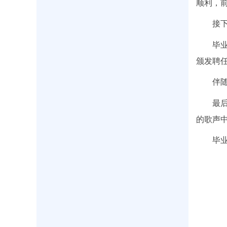
顺利，
接
毕
颁发聘
伴
最
的歌声
毕