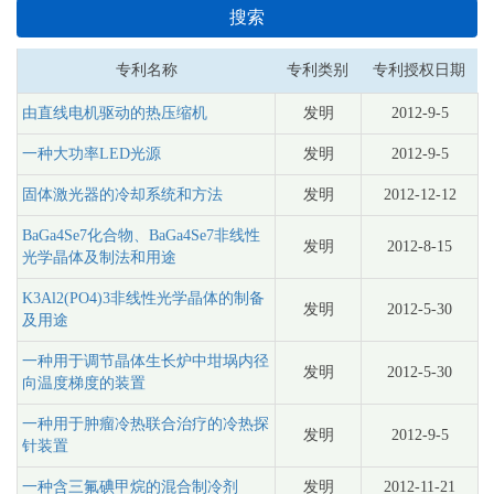
搜索
专利名称
专利类别
专利授权日期
由直线电机驱动的热压缩机
发明
2012-9-5
一种大功率LED光源
发明
2012-9-5
固体激光器的冷却系统和方法
发明
2012-12-12
BaGa4Se7化合物、BaGa4Se7非线性
发明
2012-8-15
光学晶体及制法和用途
K3Al2(PO4)3非线性光学晶体的制备
发明
2012-5-30
及用途
一种用于调节晶体生长炉中坩埚内径
发明
2012-5-30
向温度梯度的装置
一种用于肿瘤冷热联合治疗的冷热探
发明
2012-9-5
针装置
一种含三氟碘甲烷的混合制冷剂
发明
2012-11-21