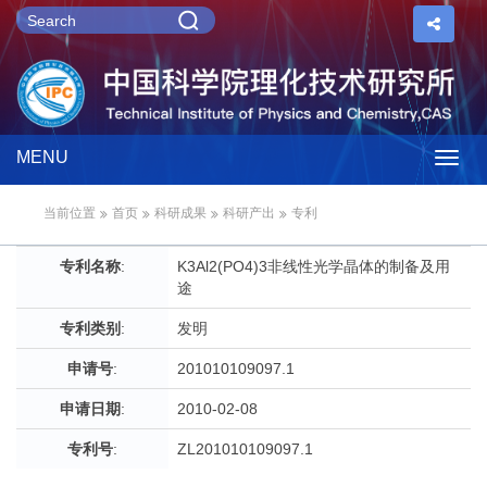
MENU
Togg
当前位置
首页
科研成果
科研产出
专利
navig
专利名称
:
K3Al2(PO4)3非线性光学晶体的制备及用
途
专利类别
:
发明
申请号
:
201010109097.1
申请日期
:
2010-02-08
专利号
:
ZL201010109097.1