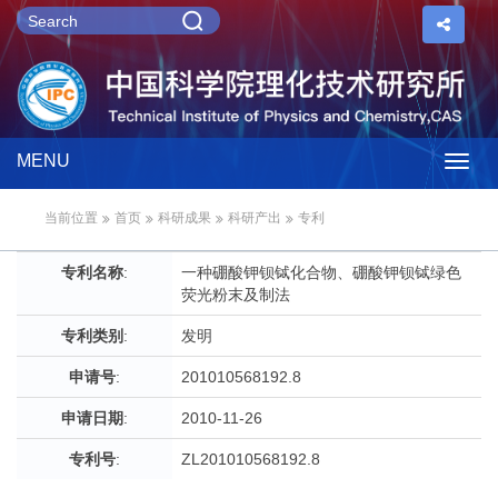
MENU
Togg
当前位置
首页
科研成果
科研产出
专利
navig
专利名称
:
一种硼酸钾钡铽化合物、硼酸钾钡铽绿色
荧光粉末及制法
专利类别
:
发明
申请号
:
201010568192.8
申请日期
:
2010-11-26
专利号
:
ZL201010568192.8