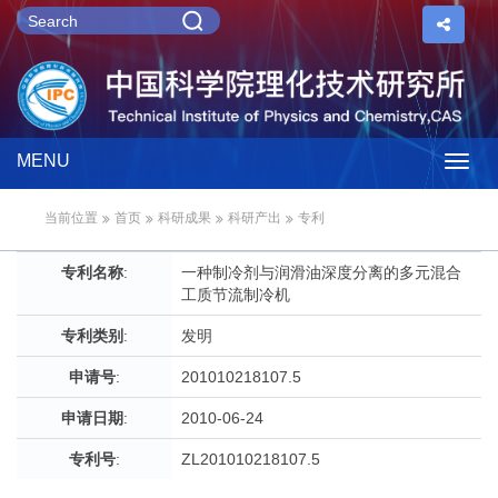
MENU
Togg
当前位置
首页
科研成果
科研产出
专利
navig
专利名称
:
一种制冷剂与润滑油深度分离的多元混合
工质节流制冷机
专利类别
:
发明
申请号
:
201010218107.5
申请日期
:
2010-06-24
专利号
:
ZL201010218107.5