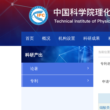
首页
概况
机构设置
科研成果
当前位置
科研产出
专利
论著
专利
申请
烟酸类