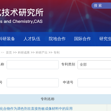
科研装备
人才队伍
院地合作
国际合作
研究
>>
>>
>>
 >>
首页
科研成果
科研产出
专利
名称
专利类别
号
申请号
专利名称
化合物作为调色剂在直接热敏成像材料中的应用