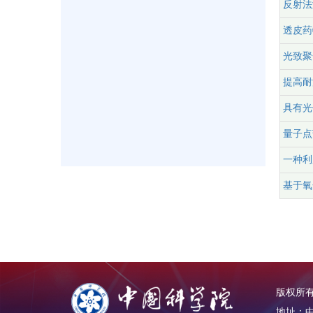
反射法
透皮药
光致聚
提高耐
具有光
量子点
一种利
基于氧
版权所有：
地址：中