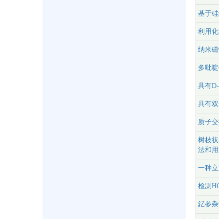
基于硅
利用化
纳米磁
多吡啶
具有D
具有双
质子交
树枝状
法和用
一种立
检测H
釔参杂