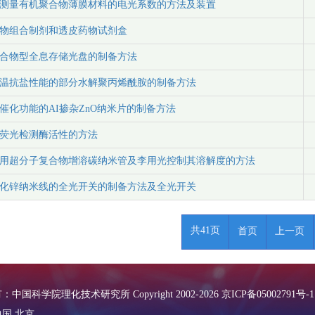
测量有机聚合物薄膜材料的电光系数的方法及装置
物组合制剂和透皮药物试剂盒
合物型全息存储光盘的制备方法
温抗盐性能的部分水解聚丙烯酰胺的制备方法
催化功能的AI掺杂ZnO纳米片的制备方法
荧光检测酶活性的方法
用超分子复合物增溶碳纳米管及李用光控制其溶解度的方法
化锌纳米线的全光开关的制备方法及全光开关
共41页
首页
上一页
中国科学院理化技术研究所 Copyright 2002-
2026
京ICP备05002791号-1
国.北京