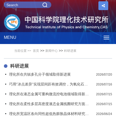
MENU
Togg
>>
>>
当前位置 >>
首页
新闻中心
科研进展
navig
科研进展
理化所在共轭多孔分子领域取得新进展
2026/07/20
巧用“冰点差异”实现层间距有效调控，为氧化石墨烯-高分子复合膜装上“智能开关”
2026/07/16
理化所在液态金属可重构微流控电池领域取得新进展
2026/07/15
理化所在柔性多层高密度液态金属线圈研究方面取得新进展
2026/07/15
理化所宽温区各向同性超低热膨胀晶体材料研究取得新进展
2026/06/24