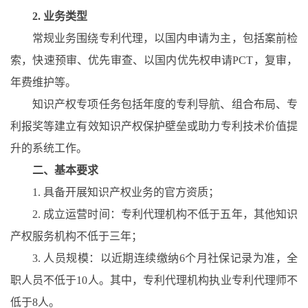
2.
业务类型
常规业务围绕专利代理，以国内申请为主，包括案前检
索，快速预审
、
优先审查、以国内优先权申请
PCT
，复审，
年费维护等
。
知识产权专项任务包括年度的专利导航
、组合
布局
、
专
利报奖等建立有效知识产权保护壁垒或助力专利技术价值提
升的系统工作
。
二
、
基本要求
1.
具备开展知识产权业务的官方资质
；
2.
成立运营时间：专利代理机构不低于五年，其他知识
产权服务机构不低于三年；
3.
人员规模：以近期连续缴纳
6
个月社保记录为准，全
职人员不低于
10
人。其中，专利代理机构执业专利代理师不
低于
8
人。