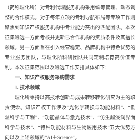
（简称理化所）对专利代理服务机构采用统筹管理、动态调
整的合作模式，对于每年立项的专利导航布局等专项工作则
聚焦到知识产权服务机构中专业能力突出的匹配团队。本次
征集遴选一方面考核并更新已合作机构的资质条件及其擅长
领域，另一方面旨在引入经营稳定、品牌机构中特色优势的
专业服务团队，与理化所科研团队共同定制培育高价值专
利。本次征集范围以及遴选工作安排具体如下：
一
、
知识产权服务采购需求
1.
技术领域
理化所秉持以高技术创新与成果转移转化研究为主的职
责使命。知识产权工作涉及
“
光化学转换与功能材料
”
、
“
低
温科学与工程
”
、
“
功能晶体与激光技术
”
、
“
仿生超浸润界面
科学与技术
”
、
“
特种功能材料与生物医用技术
”
五大优势方
向以及上述领域的
“
AI
＋
Science”
。