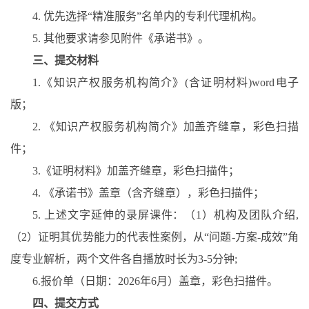
4.
优先选择“精准服务”名单内的专利代理机构。
5.
其他要求请参见附件《承诺书
》
。
三、提交材料
1.
《知识产权服务机构简介》
(
含证明材料
)word
电子
版；
2.
《知识产权服务机构简介》加盖齐缝章，彩色扫描
件；
3.
《证明材料》加盖齐缝章，彩色扫描件；
4.
《承诺书》盖章（含齐缝章），彩色扫描件；
5.
上述文字延伸的录屏课件：（
1
）机构及团队介绍
,
（
2
）证明其优势能力的代表性案例，从“问题
-
方案
-
成效”角
度专业解析，两个文件各自播放时长为
3-5
分钟
;
6.
报价单（日期：
2026
年
6
月）盖章，彩色扫描件。
四、提交方式