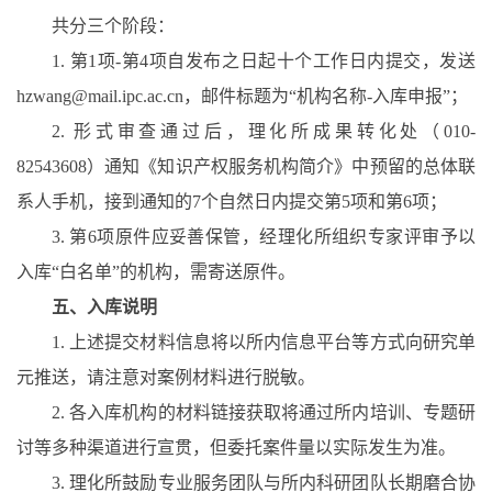
共分三个阶段：
1.
第
1
项
-
第
4
项自发布之日起十个工作日内提交，发送
hzwang@mail.ipc.ac.cn
，邮件标题为“机构名称
-
入库申报”；
2.
形式审查通过后，理化所成果转化处（
010-
82543608
）通知《知识产权服务机构简介》中预留的总体联
系人手机，接到通知的
7
个自然日内提交第
5
项和第
6
项；
3.
第
6
项原件应妥善保管，经理化所组织专家评审予以
入库“白名单”的机构，需寄送原件。
五、入库说明
1.
上述提交材料信息将以所内信息平台等方式向研究单
元推送，请注意对案例材料进行脱敏。
2.
各入库机构的材料链接获取将通过所内培训、专题研
讨等多种渠道进行宣贯，但委托案件量以实际发生为准。
3.
理化所鼓励专业服务团队与所内科研团队长期磨合协