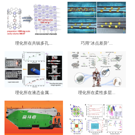
理化所在共轭多孔...
巧用“冰点差异”...
理化所在液态金属...
理化所在柔性多层...