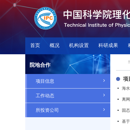
首页
概况
机构设置
科研成果
院地合作
项
项目信息
海水
工作动态
离网
所投资公司
固态
基于