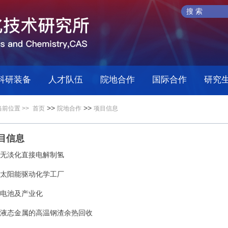
科研装备
人才队伍
院地合作
国际合作
研究
>>
>>
当前位置 >>
首页
院地合作
项目信息
目信息
无淡化直接电解制氢
太阳能驱动化学工厂
电池及产业化
液态金属的高温钢渣余热回收