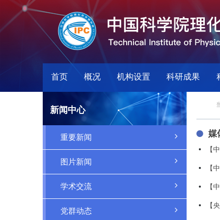
首页
概况
机构设置
科研成果
新闻中心
媒
重要新闻
【中
图片新闻
【中
学术交流
【中
【央
党群动态