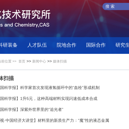
科研装备
人才队伍
院地合作
国际合作
研究
>>
>>
当前位置 >>
首页
新闻中心
媒体扫描
体扫描
国科学报】科学家首次发现液氢循环中的“血栓”形成机制
国科学报】1升5元，这种高端材料实现闪速低成本合成
国科学报】深紫外世界里的“追光者”
视·中国经济大讲堂】材料里的新质生产力：“魔”性的液态金属