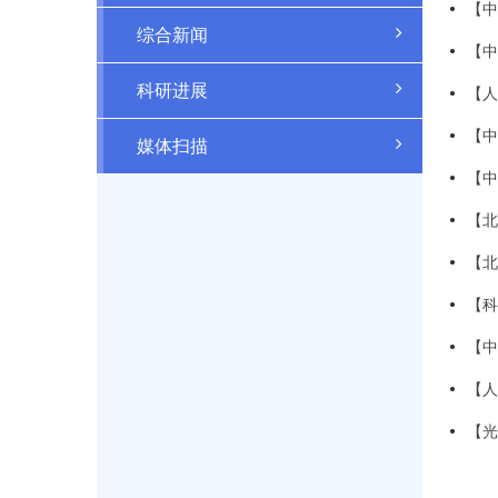
【中
综合新闻
【中
科研进展
【人
【中
媒体扫描
【中
【北
【北
【科
【中
【人
【光