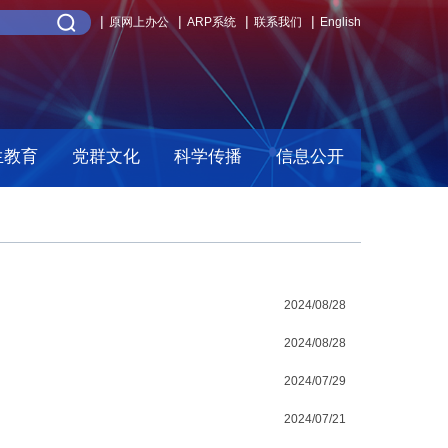
原网上办公
ARP系统
联系我们
English
生教育
党群文化
科学传播
信息公开
2024/08/28
2024/08/28
2024/07/29
2024/07/21