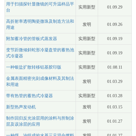
用于扫描探针显微镜的可升温样品平
实用新型
01.09.29
台
高折射率透明陶瓷微珠及制造方法和
发明
01.09.26
用途
附加蓄冷管的管板式蒸发器
实用新型
01.09.19
变节距微倾斜蛇形冷凝盘管的蓄热池
实用新型
01.09.19
式冷凝器
一种银盐扩散转移铝基胶印版
实用新型
01.08.11
金属表面精密光刻成像材料及其制法
发明
01.03.29
和用途
带有热管的蓄热式冷凝器
实用新型
01.03.28
新型热声发动机
发明
01.03.15
制作回归反光涂层用的涂料与所制涂
发明
01.01.27
层及该涂层的应用
一种煤、油组成的水基三元混合燃料
发明
01.01.27