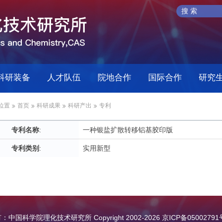
科研装备
人才队伍
院地合作
国际合作
研究
位置
首页
科研成果
科研产出
专利
专利名称
:
一种银盐扩散转移铝基胶印版
专利类别
:
实用新型
中国科学院理化技术研究所 Copyright 2002-
2026
京ICP备05002791