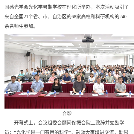
国感光学会光化学暑期学校在理化所举办，本次活动吸引了
来自全国
21
个省、市、自治区的
68
家高校和科研机构的
240
余名师生参加。
合影
开幕式上，会议组委会顾问佟振合院士致辞并勉励学
员：“光化学是一门有用的科学”，鼓励大家增进交流，勤思