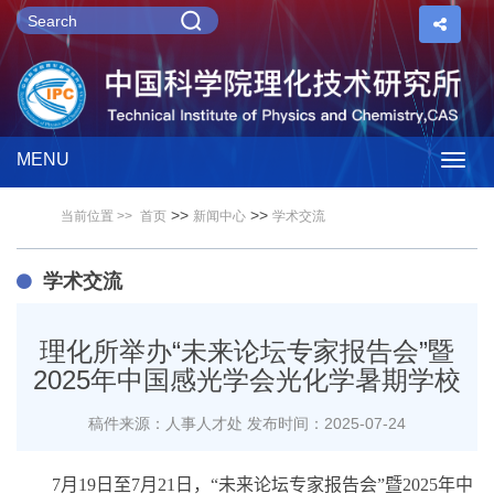
MENU
Togg
>>
>>
当前位置 >>
首页
新闻中心
学术交流
navig
学术交流
理化所举办“未来论坛专家报告会”暨
2025年中国感光学会光化学暑期学校
稿件来源：人事人才处
发布时间：2025-07-24
7
月
19
日至
7
月
21
日，“未来论坛专家报告会”暨
2025
年中