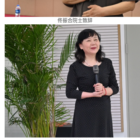
佟振合院士致辞