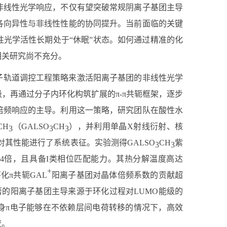
非线性光学响应，不仅有望突破常规阴离子基团主导
各向异性与非线性性能的协同提升。当前面临的关键
光学活性长期处于“休眠”状态。如何通过精准的化
相关研究尚不充分。
子轨道调控工程策略来激活阳离子基团的非线性光学
级，再通过分子内环化构筑扩展的
π-π
共轭框架，逐步
倍频响应的主导。利用这一策略，研究团队在酸性水
CH
（
GALSO
CH
），并利用单晶
X
射线衍射、核
3
3
3
对其性能进行了系统表征。实验测得
GALSO
CH
紫
3
3
4
倍，且具备
I
类相位匹配能力。其热分解温度高达
+
环化
π
共轭
GAL
阳离子基团对晶体倍频系数的贡献超
著的阳离子基团主导来源于环化过程对
LUMO
能级的
身
π
电子能够在不依赖层间电荷转移的情况下，高效
应。