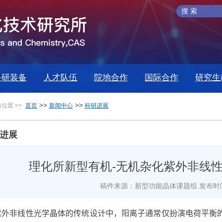
科研装备
人才队伍
院地合作
国际合作
研究生
>>
>>
位置 >>
首页
新闻中心
科研进展
进展
理化所新型有机-无机杂化紫外非线
稿件来源：新型功能晶体课题组
发布时间
紫外非线性光学晶体的传统设计中，阳离子通常仅扮演电荷平衡