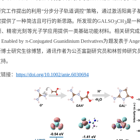
研究工作提出的利用“分步分子轨道调控”策略，通过激活阳离子
索提供了一种简洁且可行的新思路。所发现的
GALSO
CH
是一
3
3
频、精密光刻等光子学应用提供一类基础功能材料。相关研究成
 Enabled by π-Conjugated Guanidinium Derivatives
为题发表于
Angew
所博士研究生徐博慧，通讯作者为公丕富副研究员和林哲帅研究
支持。
文链接：
https://doi.org/10.1002/anie.6030694