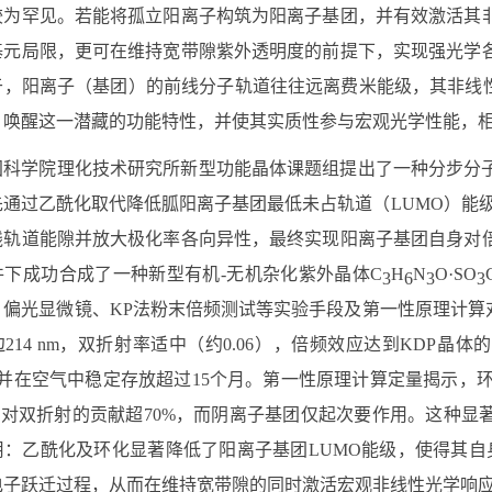
较为罕见。若能将孤立阳离子构筑为阳离子基团，并有效激活其
基元局限，更可在维持宽带隙紫外透明度的前提下，实现强光学
于，阳离子（基团）的前线分子轨道往往远离费米能级，其非线性
，唤醒这一潜藏的功能特性，并使其实质性参与宏观光学性能，
国科学院理化技术研究所新型功能晶体课题组提出了一种分步分
先通过乙酰化取代降低胍阳离子基团最低未占轨道（
LUMO
）能
线轨道能隙并放大极化率各向异性，最终实现阳离子基团自身对
件下成功合成了一种新型有机
-
无机杂化紫外晶体
C
H
N
O·SO
3
6
3
3
、偏光显微镜、
KP
法粉末倍频测试等实验手段及第一性原理计算
边
214 nm
，双折射率适中（约
0.06
），倍频效应达到
KDP
晶体的
并在空气中稳定存放超过
15
个月。第一性原理计算定量揭示，
，对双折射的贡献超
70%
，而阴离子基团仅起次要作用。这种显
用：乙酰化及环化显著降低了阳离子基团
LUMO
能级，使得其自
电子跃迁过程，从而在维持宽带隙的同时激活宏观非线性光学响