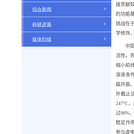
接贡献
综合新闻
的功能
挑战在
科研进展
学修饰
媒体扫描
中
活性。
缩小前
溶液条
磁共振
外截止
247°C
，
过
90%
稳定作
参与虚