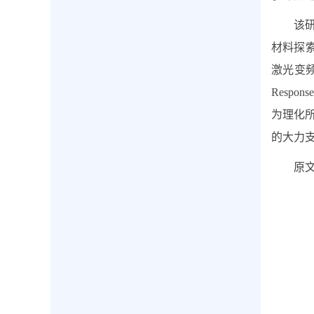
该
材料探
激光变
Response
为理化
的大力
原