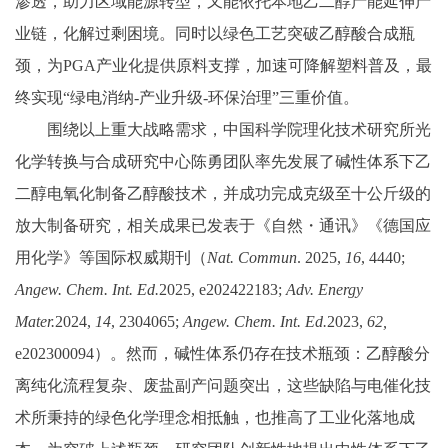
渗透，助力区域能源转型，又能依托本地乙二醇产能延伸产
业链，化解过剩困境。同时以绿色工艺突破乙醇酸合成瓶
颈，为PGA产业化提供原料支撑，加速可降解塑料普及，最
终实现“绿电消纳-产业升级-环保治理”三重价值。
围绕以上重大战略需求，中国科学院理化技术研究所光
化学转换与合成研究中心陈勇团队率先发展了碱性体系下乙
二醇电氧化制备乙醇酸技术，并成功完成克级至十公斤级的
放大制备研究，相关成果已发表于《自然・通讯》《德国应
用化学》等国际权威期刊（
Nat. Commun
.
2025
,
16
, 4440;
Angew. Chem. Int. Ed.
2025
, e202422183;
Adv. Energy
Mater.
2024
,
14
, 2304065;
Angew. Chem. Int. Ed.
2023
,
62,
e202300094
）。然而，碱性体系仍存在技术瓶颈：乙醇酸分
离纯化流程复杂、废盐副产问题突出，这些缺陷与电催化技
术所秉持的绿色化学理念相抵触，也推高了工业化落地成