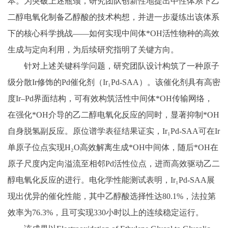
本。为突破上述瓶颈，研究团队创新性地提出中性体系下乙
二醇电氧化制备乙醇酸的技术构想，并进一步凝练出该体系
下的核心科学挑战——如何实现中间体
*OH
活性物种的高效
生成与定向利用，为后续研究指明了关键方向。
针对上述关键科学问题，研究团队设计构筑了一种原子
级分散
Ir修饰的Pd催化剂（Ir₁Pd‑SAA）。该催化剂具有高密
度Ir–Pd界面结构，可有效构筑活性中间体*OH传输网络，
在强化*OH介导的乙二醇电氧化反应的同时，显著抑制*OH
自身脱氢副反应。原位谱学表征结果证实，Ir₁Pd‑SAA可在Ir
单原子位点实现H₂O高效解离生成*OH中间体，随后*OH在
原子尺度内定向溢流至相邻Pd活性位点，进而高效驱动乙二
醇电氧化反应的进行。电化学性能测试表明，Ir₁Pd‑SAA展
现出优异的催化性能，其中乙醇酸选择性达80.1%，法拉第
效率为76.3%，且可实现330小时以上的连续稳定运行。