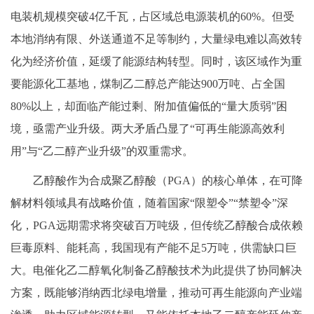
电装机规模突破4亿千瓦，占区域总电源装机的60%。但受
本地消纳有限、外送通道不足等制约，大量绿电难以高效转
化为经济价值，延缓了能源结构转型。同时，该区域作为重
要能源化工基地，煤制乙二醇总产能达900万吨、占全国
80%以上，却面临产能过剩、附加值偏低的“量大质弱”困
境，亟需产业升级。两大矛盾凸显了“可再生能源高效利
用”与“乙二醇产业升级”的双重需求。
乙醇酸作为合成聚乙醇酸（
PGA）的核心单体，在可降
解材料领域具有战略价值，随着国家“限塑令”“禁塑令”深
化，PGA远期需求将突破百万吨级，但传统乙醇酸合成依赖
巨毒原料、能耗高，我国现有产能不足5万吨，供需缺口巨
大。电催化乙二醇氧化制备乙醇酸技术为此提供了协同解决
方案，既能够消纳西北绿电增量，推动可再生能源向产业端