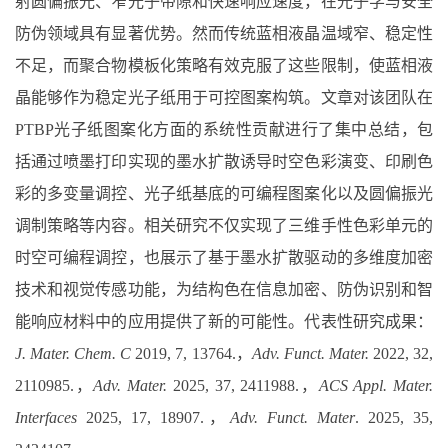
射圆偏振光、窄光子带隙和快速响应速度，在光子学与安全
防伪领域具有显著优势。然而传统蓝相液晶温域窄、稳定性
不足，而聚合物模板化策略有效克服了这些限制，使蓝相液
晶能够作为稳定光子纸用于可控图案构筑。文章对该团队在
PTBP
光子纸图案化方面的系统性贡献进行了集中总结，包
括通过喷墨打印实现的墨水扩散诱导时空色彩演变、印刷色
彩的多变量调控、光子纸基底的可编程图案化以及圆偏振光
调制策略等内容。相关研究不仅实现了三维手性色彩单元的
时空可编程调控，也展示了基于墨水扩散驱动的多维度加密
技术和视觉传感功能，为结构色在信息加密、防伪识别和智
能响应材料中的应用提供了新的可能性。代表性研究成果：
J. Mater. Chem. C
2019, 7, 13764.
，
Adv. Funct. Mater.
2022, 32,
2110985.
，
Adv. Mater.
2025, 37, 2411988.
，
ACS Appl. Mater.
Interfaces
2025, 17, 18907.
，
Adv. Funct. Mater
. 2025, 35,