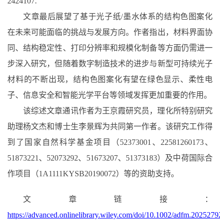
2424107.
文章最后展望了基于光子纸
/
墨水体系的结构色图案化
在未来可能面临的挑战与发展方向。作者指出，材料界面协
同、结构稳定性、打印分辨率和规模化制备等方面仍需进一
步深入研究，但随着数字制造技术的进步与新型可持续光子
材料的不断出现，结构色图案化有望在绿色显示、柔性电
子、信息安全和智能光学平台等领域发挥更加重要的作用。
该综述文章通讯作者为王京霞研究员，理化所特别研究
助理杨文杰和博士生李景辉为共同第一作者。该研究工作得
到了国家自然科学基金项目（
52373001
、
22581260173
、
51873221
、
52073292
、
51673207
、
51373183
）及中荷国际合
作项目（
1A1111KYSB20190072
）等的资助支持。
文章链接：
https://advanced.onlinelibrary.wiley.com/doi/10.1002/adfm.2025279