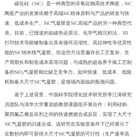
碳化硅（SiC）是一种典型的非氧化物高技术陶瓷，SiC
陶瓷产业的发展依赖于高端SiC粉体原料与产品的研发与快
速、低成本生产。SiC气凝胶是SiC高端产品的另一种典型代
表。目前，已报道的如碳热还原法、化学气相沉积法、3D
打印技术等能够制备出具有循环压缩性、高拉伸性等优异性
能的SiC纳米线气凝胶。但这些方法普遍存在工艺复杂、生
产周期长和制造成本高等问题，与成熟的超临界干燥工艺制
备的SiO
气凝胶相比缺乏竞争力。如何快速、低成本、低能
2
耗制备大尺寸SiC气凝胶，是领域内面临的瓶颈问题。
基于上述背景，中国科学院理化技术研究所李江涛研究
员团队与清华大学董岩皓教授课题组开展合作：利用硅粉-
聚四氟乙烯反应剂之间的快速燃烧合成反应，实现了大尺寸
SiC气凝胶的闪速合成。该研究在实验室条件下已经展示了
在数秒内即可获得大尺寸SiC气凝胶的可行性（生产速率高