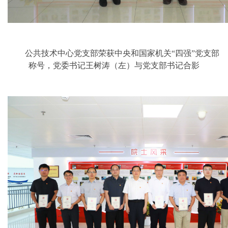
公共技术中心党支部荣获中央和国家机关“四强”党支部
称号，党委书记王树涛（左）与党支部书记合影