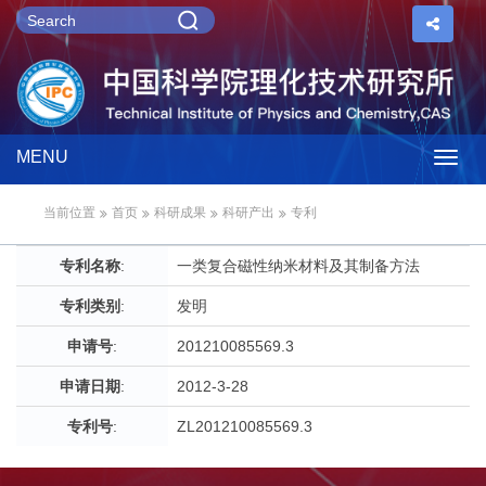
MENU
Togg
当前位置
首页
科研成果
科研产出
专利
navig
专利名称
:
一类复合磁性纳米材料及其制备方法
专利类别
:
发明
申请号
:
201210085569.3
申请日期
:
2012-3-28
专利号
:
ZL201210085569.3