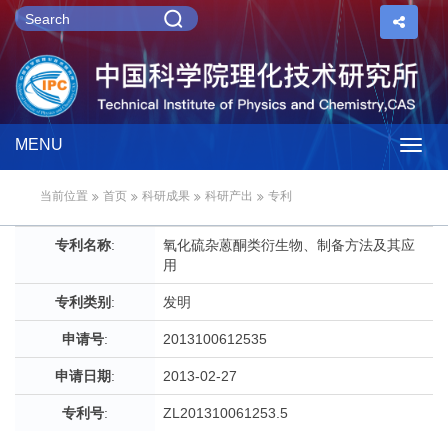
MENU
Togg
当前位置
首页
科研成果
科研产出
专利
navig
专利名称
:
氧化硫杂蒽酮类衍生物、制备方法及其应
用
专利类别
:
发明
申请号
:
2013100612535
申请日期
:
2013-02-27
专利号
:
ZL201310061253.5