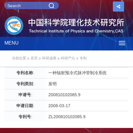
MENU
Togg
当前位置
首页
科研成果
科研产出
专利
navig
专利名称
:
一种辐射预冷式脉冲管制冷系统
专利类别
:
发明
申请号
:
200810102085.9
申请日期
:
2008-03-17
专利号
:
ZL200810102085.9