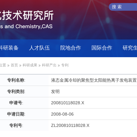
科研装备
人才队伍
院地合作
国际合作
研究
位置
首页
科研成果
科研产出
专利
专利名称
:
液态金属冷却的聚焦型太阳能热离子发电装置
专利类别
:
发明
申请号
:
200810118028.X
申请日期
:
2008-08-06
专利号
:
ZL200810118028.X