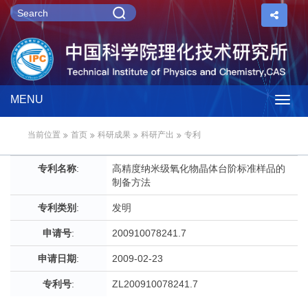
MENU
Togg
当前位置
首页
科研成果
科研产出
专利
navig
专利名称
:
高精度纳米级氧化物晶体台阶标准样品的
制备方法
专利类别
:
发明
申请号
:
200910078241.7
申请日期
:
2009-02-23
专利号
:
ZL200910078241.7