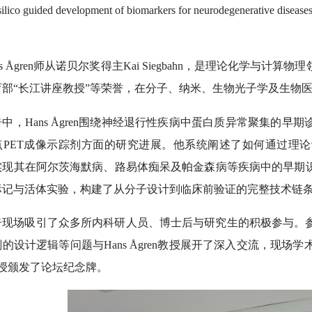
silico guided development of biomarkers for neurode
s Ågren
师从诺贝尔奖得主Kai Siegbahn，是理论化学与计
部“长江讲座教授”等荣誉，在分子
、纳米、生物光子学及生物
告中，
Hans Ågren围绕神经退行性疾病中蛋白质异常聚集的
PET成像示踪剂
方面的研究进展。他系统阐述了如何通过理论
实现其在阿尔茨海默病、路易体痴呆及帕金森病等疾病中的早期
标记与活体实验，构建了从分子设计到临床前验证的完整技术链
告现场吸引了众多所内科研人员、博士后与研究生的积极参与。
剂的设计逻辑等问题与
Hans Ågren教授展开了深入交流，现
教授颁发了
论坛纪念牌。