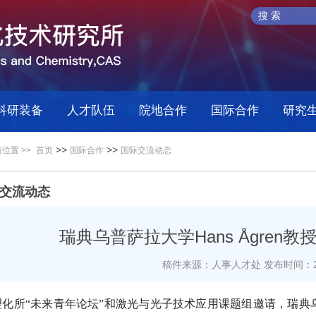
科研装备
人才队伍
院地合作
国际合作
研究
>>
>>
位置 >>
首页
国际合作
国际交流动态
交流动态
瑞典乌普萨拉大学Hans Ågren
稿件来源：人事人才处
发布时间：20
理化所“未来青年论坛”和激光与光子技术应用课题组邀请，瑞典