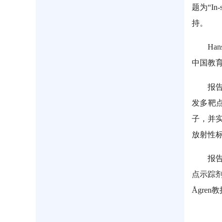
题为“In-
持。
Han
中国教育
报
发多靶点
子，并
放射性
报
点示踪
Ågren