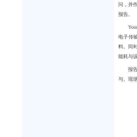
问，并作题为“
报告
Yo
电子传
料。同时
能耗与
报
与。现