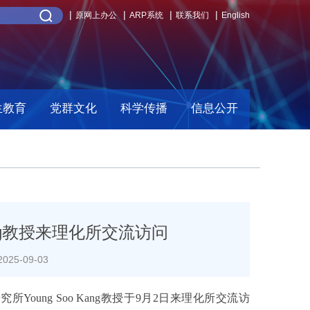
原网上办公
ARP系统
联系我们
English
生教育
党群文化
科学传播
信息公开
ang教授来理化所交流访问
25-09-03
ung Soo Kang教授于9月2日来理化所交流访