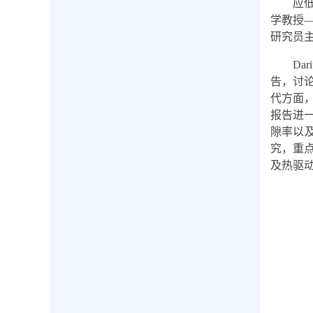
应
学教授
研究员
Dar
告，讨
代方面
报告进
隙率以
究，重
及热驱