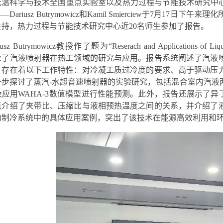
低温科学与技术全国重点实验室以及热力过程与节能技术研究中心
——
Dariusz Butrymowicz
和
Kamil Smierciew
于
7
月
17
日下午来理化
主持，热力过程与节能技术研究中心近
20
名师生参加了报告。
iusz Butrymowicz
教授作了题为“
Reserach and Applications of Liq
论了汽液喷射器在热工领域的研究与应用。报告系统阐述了汽液
，存在着以下工作特性：对冷凝工质过冷度的要求、高于驱动压
一步探讨了蒸汽
-
水超音速喷射器的实验研究，包括混合室内汽液
及应用
WAHA-3
数值模型进行性能预测。此外，报告还展示了异
点介绍了夹带比、压缩比与液相预热温度之间的关系，并介绍了
动制冷系统中的具体应用案例，突出了该技术在能源高效利用和