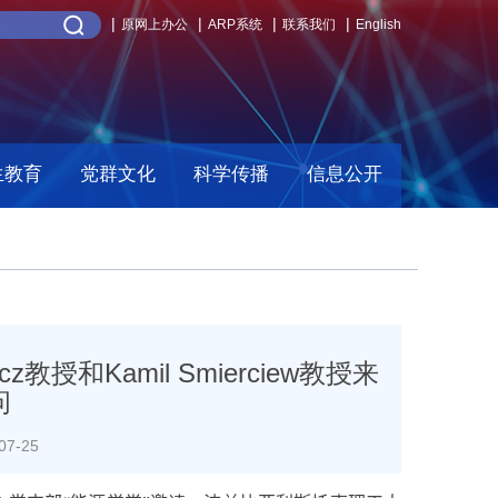
原网上办公
ARP系统
联系我们
English
生教育
党群文化
科学传播
信息公开
z教授和Kamil Smierciew教授来
问
7-25