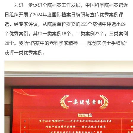
为进一步促进全院档案工作发展，中国科学院档案馆近
日组织开展了
2024
年度国际档案日编研与宣传优秀案例评
选，经专家评议，从院属单位提交的
255
个案例中评选出
69
个优秀案例，其中一类案例
18
个，二类案例
23
个，三类案例
28
个。我所“档案中的老科学家精神——陈创天院士手稿展”
获评一类优秀案例。