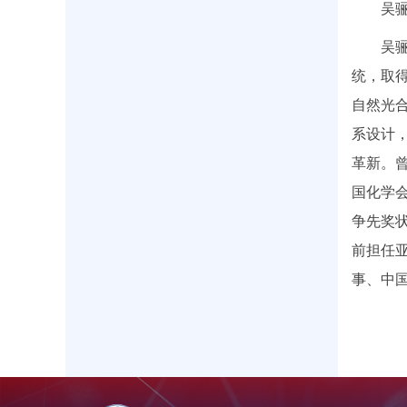
吴
吴
统，取
自然光
系设计
革新。曾
国化学会
争先奖状
前担任
事、中