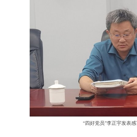
“四好党员”李正宇发表