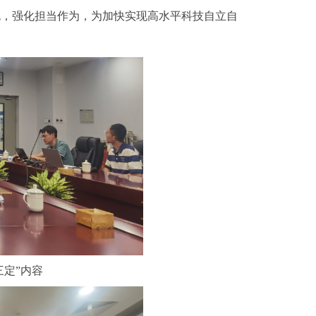
规，强化担当作为，为加快实现高水平科技自立自
三定”内容