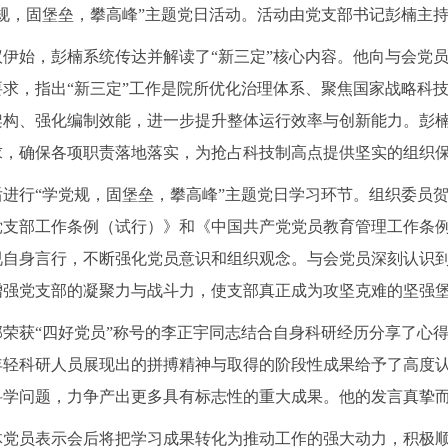
党规，固堡垒，攀高峰”主题党日活动。活动由党支部书记彭楠主
议伊始，彭楠系统传达并解读了“新三定”核心内容。他向与会党员
要求，指出“新三定”工作是院所优化治理体系、聚焦国家战略科
架构、强化编制效能，进一步提升整体运行效率与创新能力。彭楠
求，确保各项职责落地落实，为抢占科技制高点提供坚实的组织
后进行“学党规，固堡垒，攀高峰”主题党日学习环节。组织委员
党支部工作条例（试行）》和《中国共产党党员教育管理工作条
视自身言行，不断强化党员意识和组织观念。与会党员深刻认识
增强党支部的凝聚力与战斗力，使支部真正成为攻坚克难的坚强
部荣获“四好党员”称号的李正宇同志结合自身科研经历分享了心
年轻科研人员展现出的拼搏精神与取得的阶段性成果给予了高度
科学问题，力争产出更多具有标志性的重大成果。他的发言真挚
体党员表示会后将把学习成果转化为推动工作的强大动力，积极顺