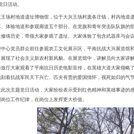
党日活动。
京王场村地道遗址博物馆，位于大兴王场村庞各庄镇，村内地道
落、体验地道和参观廊道五个部分。在党旗和青年突击队队旗的
造修缮历史，带领大家参观了遗址。大家体验了包含武器库与会
即中心党员群众前往参观农工文化展示区，平南抗战大兴展览馆
，展现了社会主义新农村新风貌。在展览馆中，讲解员向大家讲
播放厅大家观看了平南抗日历史电影宣传，在英雄大道大家领略
镌刻着抗战军民天下兴亡、匹夫有责的爱国情怀，视死如归的气
过此次主题党日活动，大家纷纷表示受到红色精神和英雄事迹的
明岗位工作纪律，在岗位上发挥更大价值。