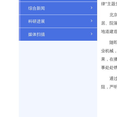
律”主题
综合新闻
北
科研进展
居、院
地道建
媒体扫描
随
业机械
果，在
事处处
通
阻，严