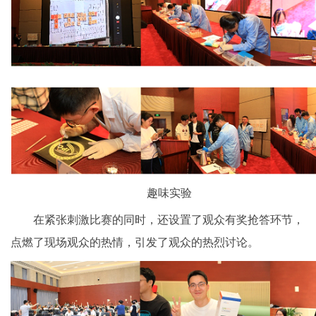
趣味实验
在紧张刺激比赛的同时，还设置了观众有奖抢答环节，
点燃了现场观众的热情，引发了观众的热烈讨论。