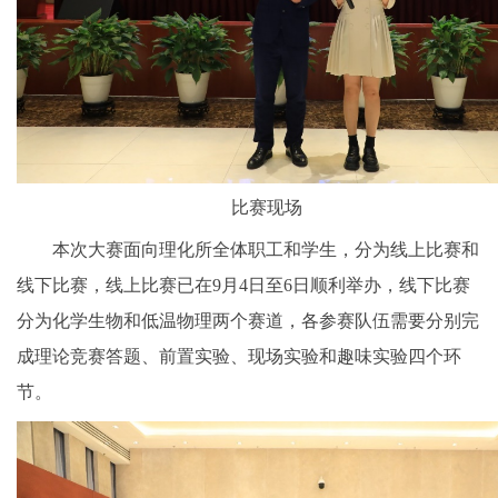
比赛现场
本次大赛面向理化所全体职工和学生，分为线上比赛和
线下比赛，线上比赛已在9月4日至6日顺利举办，线下比赛
分为化学生物和低温物理两个赛道，各参赛队伍需要分别完
成理论竞赛答题、前置实验、现场实验和趣味实验四个环
节。