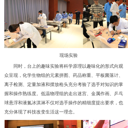
现场实验
同时，台上的趣味实验将科学原理以趣味化的形式向观
众呈现，化学生物组的元素拼图、药品称重、平板菌落计、
离子检测、定量加液和摆放枪头充分考验了选手对知识的掌
握和操作熟练度。低温物理组的走出迷宫、金属作画、乒乓
球悬浮和液氮冰淇淋不仅对选手操作的精细度提出要求，也
充分体现了科技改变生活这一理念。