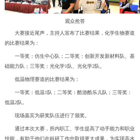
观众抢答
大赛接近尾声，主持人宣布了比赛结果，化学生物赛道
的比赛结果为：
一等奖：仿生中心队；二等奖：创新开发新材料队、基
础能力队；三等奖：光化学1队、光化学2队。
低温物理赛道的比赛结果为：
一等奖：低温1队；二等奖：酷游酷乐儿队；三等奖：
低温2队。
现场嘉宾为获奖队伍进行了颁奖。
通过本次大赛，所内职工、学生提高了动手能力和职业
技能，有助于他们在科研工作中取得更大成果，为实现高水