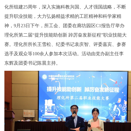
化所组建25周年，深入实施科教兴国、人才强国战略，不断
提升职业技能，大力弘扬精益求精的工匠精神和科学家精
神，9月23日下午，所工会、团委在廊坊园区C1报告厅举办
理化所第二届“提升技能助创新 踔厉奋发新征程”职业技能大
赛。理化所所长王雪松、纪委书记袁庆智、评委嘉宾、参赛
选手及观众等100余人参加本次活动。活动由党办副主任李
东辉及团委书记陈晨主持。