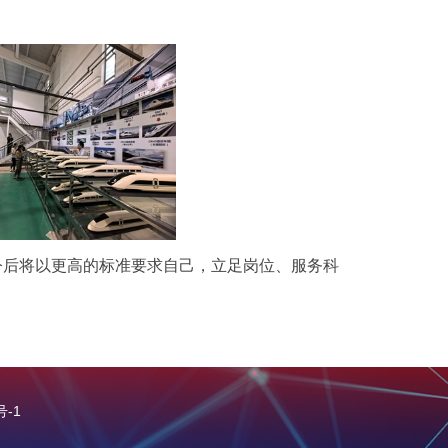
今后将以更高的标准要求自己，立足岗位、服务科
号-1