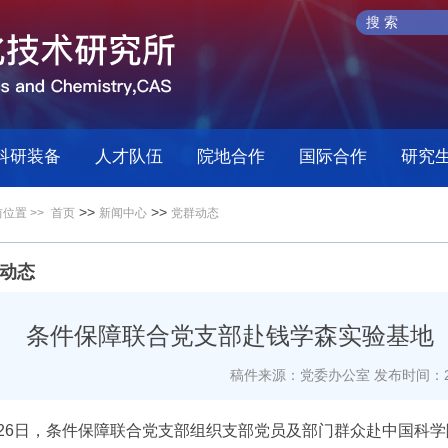
科研装备
人才队伍
院地合作
国际合作
研究
>>
>>
位置 >>
首页
新闻中心
党群动态
动态
条件保障联合党支部赴钱学森实验基地
稿件来源：党委办公室
发布时间：20
月26日，条件保障联合党支部组织支部党员及部门群众赴中国科