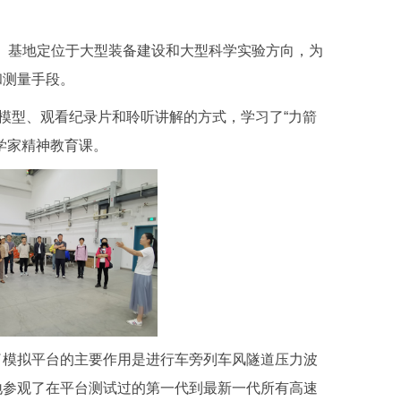
米。基地定位于大型装备建设和大型科学实验方向，为
和测量手段。
箭模型、观看纪录片和聆听讲解的方式，学习了“力箭
学家精神教育课。
了模拟平台的主要作用是进行车旁列车风隧道压力波
地参观了在平台测试过的第一代到最新一代所有高速