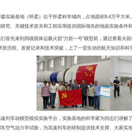
。
学森实验基地（怀柔）位于怀柔科学城内，占地面积9.4万平方
础研究、关键技术攻关和工程应用提供国际领先的地面实验条件
志们首先来到四级固体运载火箭“力箭一号”模型前，通过查看火
的研发历程、发射记录和技术突破，上了一堂生动的航天知识和科
高速列车动模型模拟实验平台，实验基地的科学家为同志们讲解
列车空气动力学试验，为高速列车的研制提供技术支撑。大家实