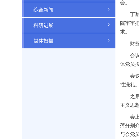
会。
综合新闻
丁黎同
院牢牢
科研进展
求。
媒体扫描
财务处
会议进
体党员
会议为
性洗礼
之后，
主义思
会上还
萍分别
与会党