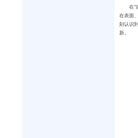
在“观
在表面
刻认识
新。