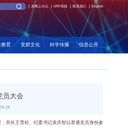
原网上办公
ARP系统
联系我们
English
生教育
党群文化
科学传播
信息公开
党员大会
9-28
，所长王雪松、纪委书记袁庆智以普通党员身份参