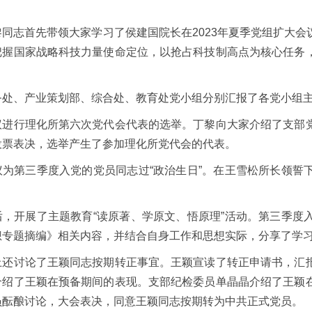
志首先带领大家学习了侯建国院长在2023年夏季党组扩大会
把握国家战略科技力量使命定位，以抢占科技制高点为核心任务
、产业策划部、综合处、教育处党小组分别汇报了各党小组主
行理化所第六次党代会代表的选举。丁黎向大家介绍了支部党
投票表决，选举产生了参加理化所党代会的代表。
第三季度入党的党员同志过“政治生日”。在王雪松所长领誓下
。
开展了主题教育“读原著、学原文、悟原理”活动。第三季度入
想专题摘编》相关内容，并结合自身工作和思想实际，分享了学
讨论了王颖同志按期转正事宜。王颖宣读了转正申请书，汇报
介绍了王颖在预备期间的表现。支部纪检委员单晶晶介绍了王颖
员酝酿讨论，大会表决，同意王颖同志按期转为中共正式党员。