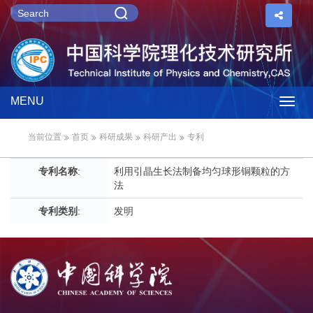
MENU
Togg
当前位置
首页
科研成果
科研产出
专利
navig
专利名称
:
利用引晶生长法制备均匀球形铜颗粒的方
法
专利类别
:
发明