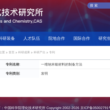
科研装备
人才队伍
院地合作
国际合作
研究
位置
首页
科研成果
科研产出
专利
专利名称
:
一维纳米银材料的制备方法
专利类别
:
发明
中国科学院理化技术研究所 Copyright 2002-
2026
京ICP备05002791