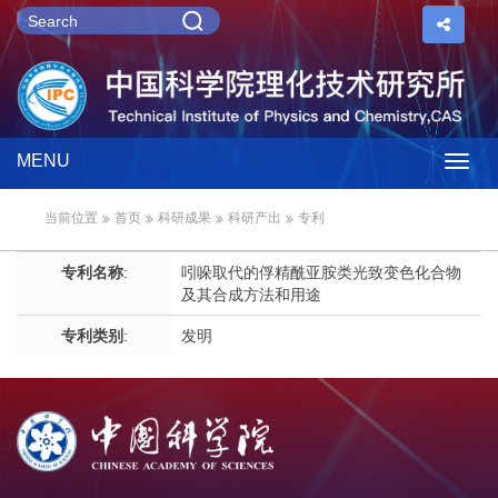
MENU
Togg
当前位置
首页
科研成果
科研产出
专利
navig
专利名称
:
吲哚取代的俘精酰亚胺类光致变色化合物
及其合成方法和用途
专利类别
:
发明