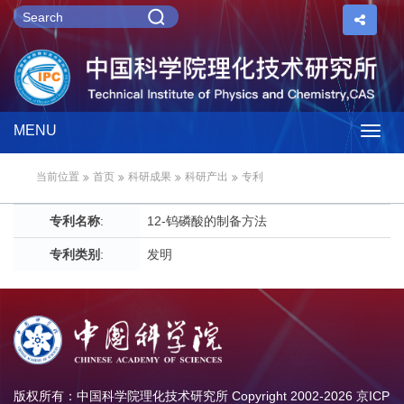
MENU
Togg
当前位置
首页
科研成果
科研产出
专利
navig
专利名称
:
12-钨磷酸的制备方法
专利类别
:
发明
版权所有：中国科学院理化技术研究所 Copyright 2002-
2026
京ICP