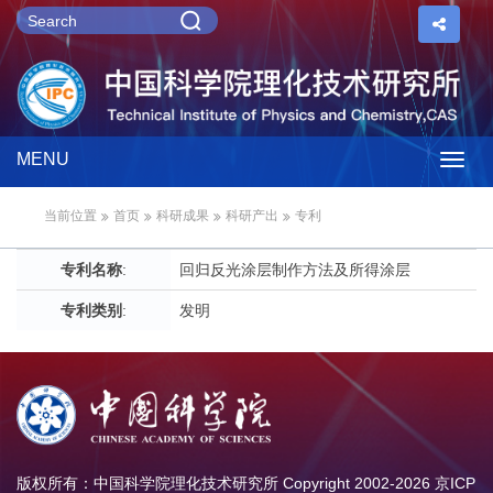
MENU
Togg
当前位置
首页
科研成果
科研产出
专利
navig
专利名称
:
回归反光涂层制作方法及所得涂层
专利类别
:
发明
版权所有：中国科学院理化技术研究所 Copyright 2002-
2026
京ICP