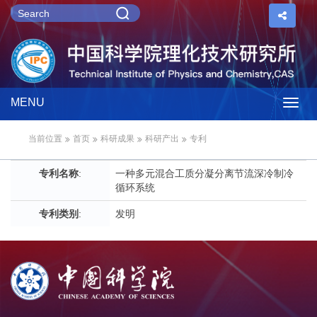
MENU
Togg
当前位置
首页
科研成果
科研产出
专利
navig
专利名称
:
一种多元混合工质分凝分离节流深冷制冷
循环系统
专利类别
:
发明