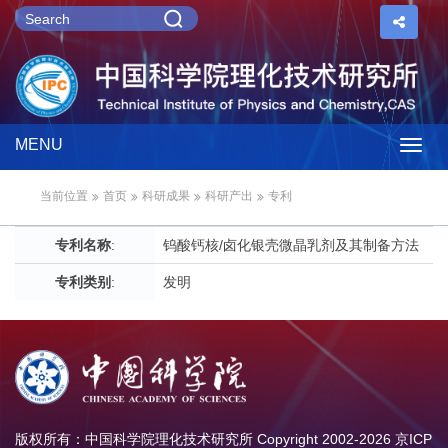
MENU
Togg
当前位置
首页
科研成果
科研产出
专利
navig
专利名称
:
钨酸钙核/卤化银壳微晶乳剂及其制备方法
专利类别
:
发明
版权所有：中国科学院理化技术研究所 Copyright 2002-
2026
京ICP