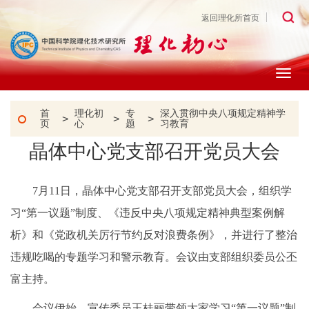
返回理化所首页
Togg
navig
首
理化初
专
深入贯彻中央八项规定精神学
>
>
>
页
心
题
习教育
晶体中心党支部召开党员大会
7月11日，晶体中心党支部召开支部党员大会，组织学
习“第一议题”制度、《违反中央八项规定精神典型案例解
析》和《党政机关厉行节约反对浪费条例》，并进行了整治
违规吃喝的专题学习和警示教育。会议由支部组织委员公丕
富主持。
会议伊始，宣传委员王桂丽带领大家学习“第一议题”制